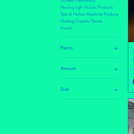
Guided Meditations
Healing Light Holistic Products
Teas & Herbal Medicine Products
Healing Crystals/Stones
Visuals
Precio
2 US$
65 US$
Amount
10
20
Size
30
10 oz
10oz
1oz
2oz
4oz