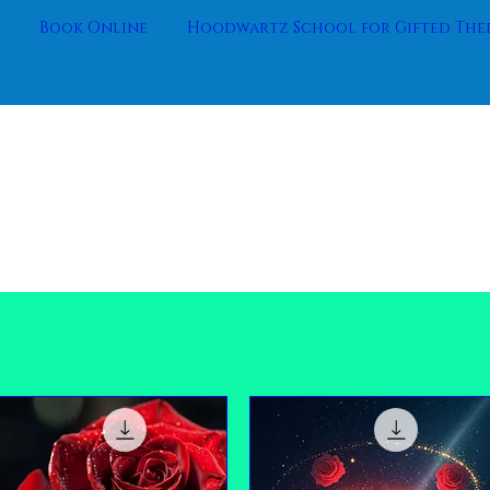
Book Online
Hoodwartz School for Gifted Ther