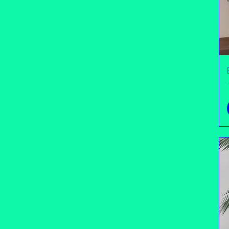
5 oz
5oz
large
small