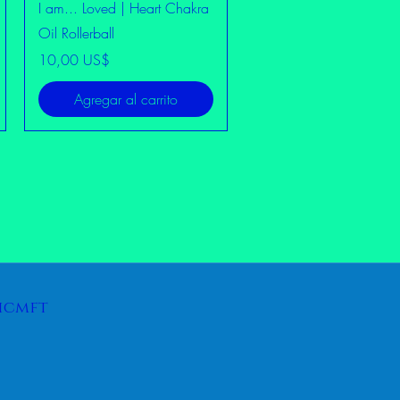
Vista rápida
I am... Loved | Heart Chakra
Oil Rollerball
Precio
10,00 US$
Agregar al carrito
icmft