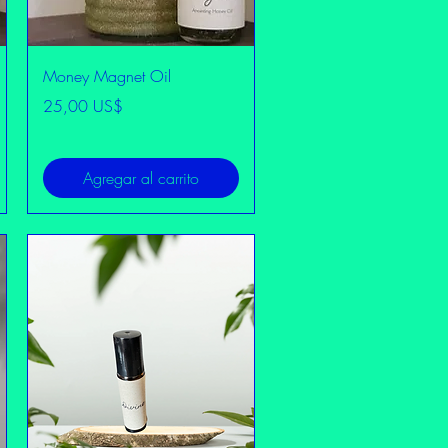
Vista rápida
Money Magnet Oil
Precio
25,00 US$
Agregar al carrito