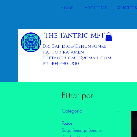
Home
About Me
Services
The Tantric MFT
Dr. Candice/Oshunfunke
hathor ra-amen
thetantricmft@gmail.com
Ph: 404-490-3830
Filtrar por
Categoría
Todos
Sage Smudge Bundles