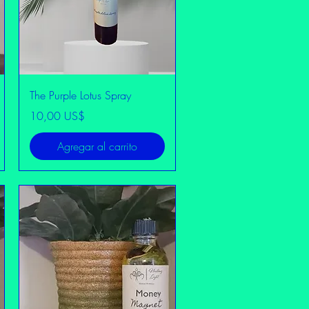
Vista rápida
The Purple Lotus Spray
Precio
10,00 US$
Agregar al carrito