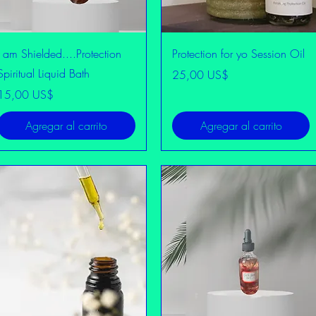
Vista rápida
Vista rápida
I am Shielded....Protection
Protection for yo Session Oil
Spiritual Liquid Bath
Precio
25,00 US$
Precio
15,00 US$
Agregar al carrito
Agregar al carrito