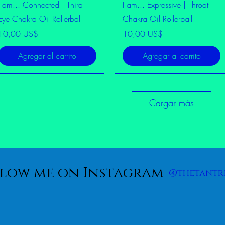
Vista rápida
Vista rápida
I am... Connected | Third
I am... Expressive | Throat
Eye Chakra Oil Rollerball
Chakra Oil Rollerball
Precio
Precio
10,00 US$
10,00 US$
Agregar al carrito
Agregar al carrito
Cargar más
low me on Instagram
@thetantr