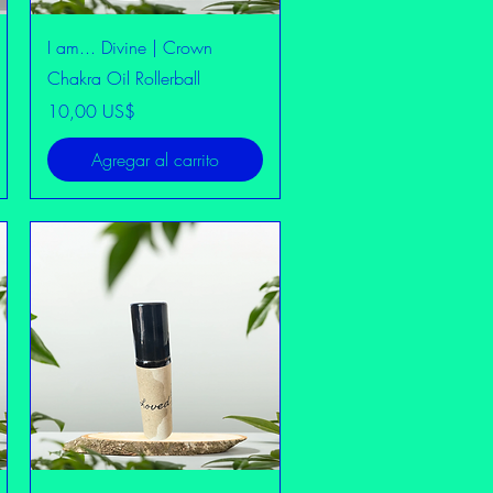
Vista rápida
I am... Divine | Crown
Chakra Oil Rollerball
Precio
10,00 US$
Agregar al carrito