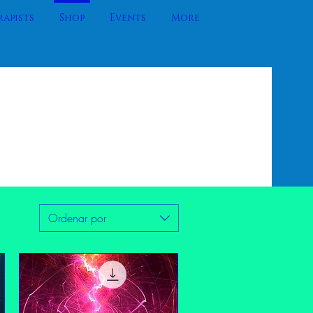
apists
Shop
Events
More
Ordenar por